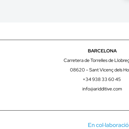
BARCELONA
Carretera de Torrelles de Llobre
08620 – Sant Vicenç dels Ho
+34 938 33 60 45
info@aridditive.com
En col·laboració