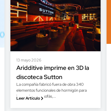
13 mayo 2026
Aridditive imprime en 3D la
discoteca Sutton
La compañía fabricó fuera de obra 340
elementos funcionales de hormigón para
barras, bancos, sofás,...
Leer Artículo