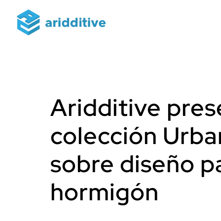
Aridditive pre
colección Urba
sobre diseño p
hormigón