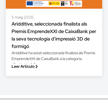
5 maig 2026
Aridditive, seleccionada finalista als
Premis EmprendeXXI de CaixaBank per
la seva tecnologia d’impressió 3D de
formigó
Aridditive ha estat seleccionada finalista als Premis
EmprendeXXI de CaixaBank a la categoria
d'Indústria 4.0...
Leer Artículo