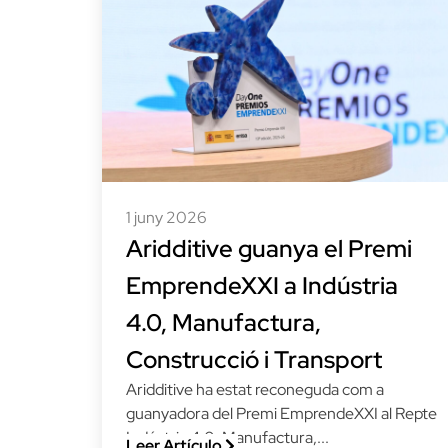
1 juny 2026
Aridditive guanya el Premi
EmprendeXXI a Indústria
4.0, Manufactura,
Construcció i Transport
Aridditive ha estat reconeguda com a
guanyadora del Premi EmprendeXXI al Repte
Indústria 4.0, Manufactura,...
Leer Artículo