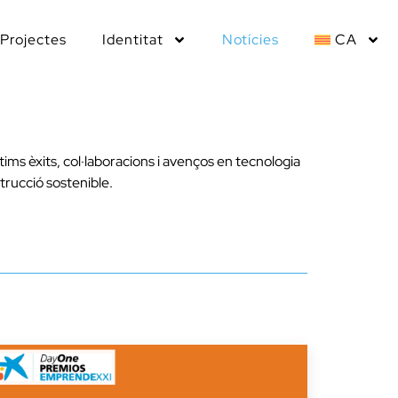
Projectes
Identitat
Notícies
CA
ltims èxits, col·laboracions i avenços en tecnologia
trucció sostenible.