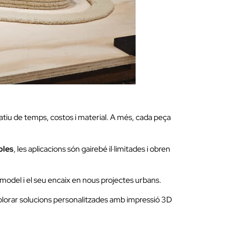
atiu de temps, costos i material. A més, cada peça
bles
, les aplicacions són gairebé il·limitades i obren
el model i el seu encaix en nous projectes urbans.
explorar solucions personalitzades amb impressió 3D