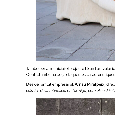
També per al municipi el projecte té un fort valor iden
Central amb una peça d’aquestes característiques,
Des de l’àmbit empresarial,
Arnau Miralpeix
, dire
clàssics de la fabricació en formigó, com el cost i e