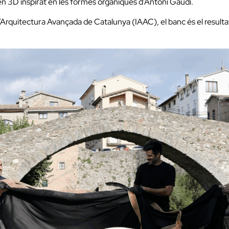
n 3D inspirat en les formes orgàniques d’Antoni Gaudí.
d’Arquitectura Avançada de Catalunya (IAAC), el banc és el result