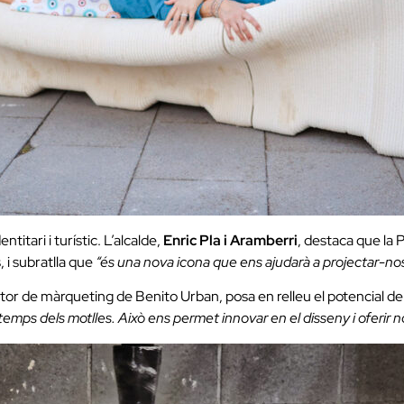
titari i turístic. L’alcalde,
Enric Pla i Aramberri
, destaca que la 
 i subratlla que
“és una nova icona que ens ajudarà a projectar-nos 
ctor de màrqueting de Benito Urban, posa en relleu el potencial de
l temps dels motlles. Això ens permet innovar en el disseny i oferir n