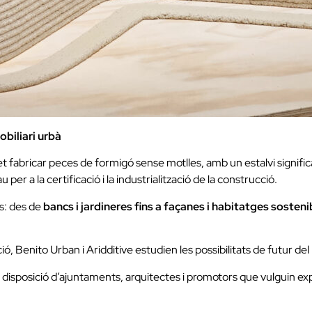
biliari urbà
fabricar peces de formigó sense motlles, amb un estalvi signific
u per a la certificació i la industrialització de la construcció.
as: des de
bancs i jardineres fins a façanes i habitatges sosteni
ació, Benito Urban i Aridditive estudien les possibilitats de futur d
 a disposició d’ajuntaments, arquitectes i promotors que vulguin 