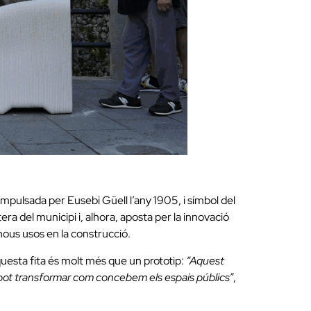
impulsada per Eusebi Güell l’any 1905, i símbol del
ra del municipi i, alhora, aposta per la innovació
nous usos en la construcció.
questa fita és molt més que un prototip:
“Aquest
e pot transformar com concebem els espais públics”
,