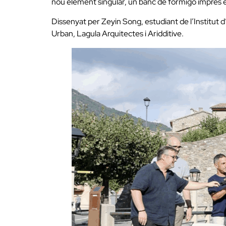
nou element singular, un banc de formigó imprès e
Dissenyat per Zeyin Song, estudiant de l’Institut 
Urban, Lagula Arquitectes i Aridditive.