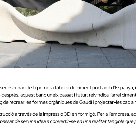
 ser escenari de la primera fàbrica de ciment portland d’Espanya, 
sprés, aquest banc uneix passat i futur: reivindica l’arrel cimente
 de recrear les formes orgàniques de Gaudí i projectar-les cap a 
trucció a través de la impressió 3D en formigó. Per a l’empresa, a
 passat de ser una idea a convertir-se en una realitat tangible qu