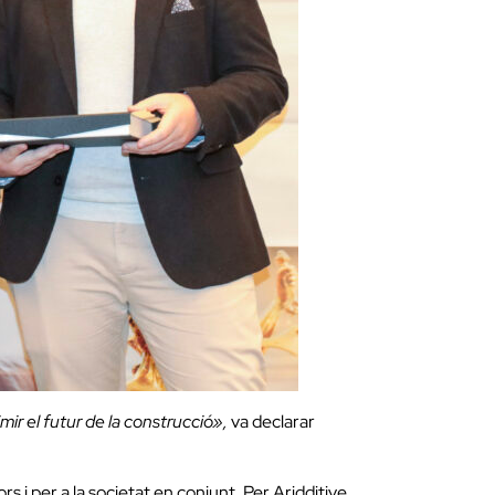
mir el futur de la construcció»,
va declarar
s i per a la societat en conjunt. Per Aridditive,