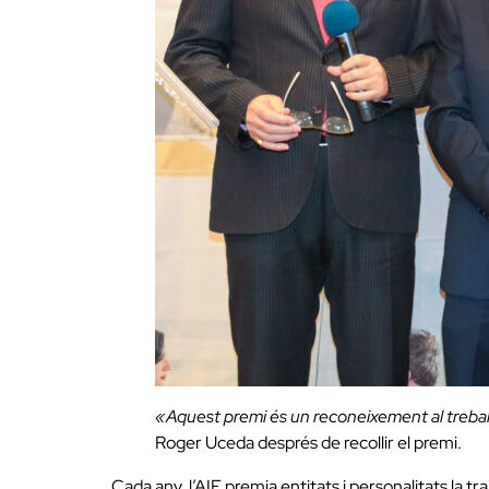
«Aquest premi és un reconeixement al treball co
Roger Uceda després de recollir el premi.
Cada any, l’AIF premia entitats i personalitats la t