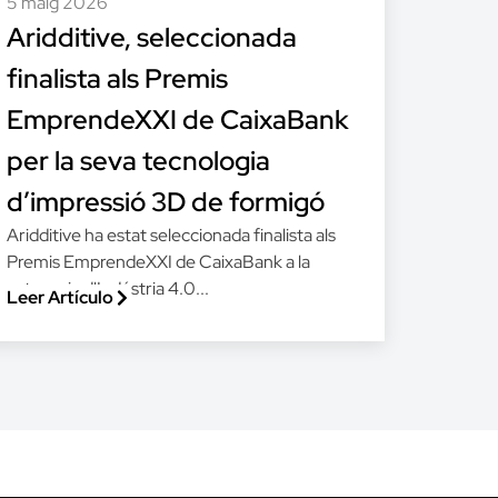
5 maig 2026
Aridditive, seleccionada
finalista als Premis
EmprendeXXI de CaixaBank
per la seva tecnologia
d’impressió 3D de formigó
Aridditive ha estat seleccionada finalista als
Premis EmprendeXXI de CaixaBank a la
categoria d'Indústria 4.0...
Leer Artículo