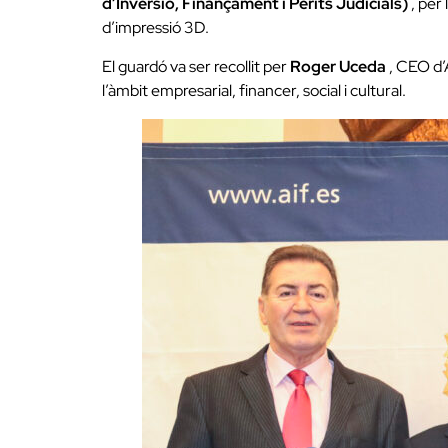
d’Inversió, Finançament i Perits Judicials)
, per 
d’impressió 3D.
El guardó va ser recollit per
Roger Uceda
, CEO d’A
l’àmbit empresarial, financer, social i cultural.