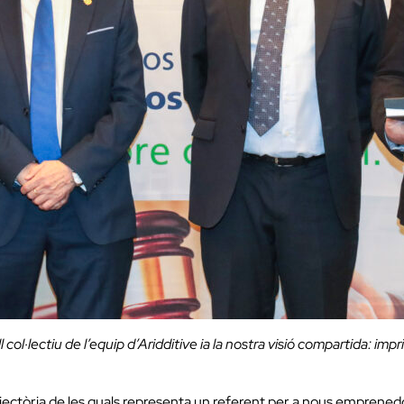
l·lectiu de l’equip d’Aridditive ia la nostra visió compartida: impri
rajectòria de les quals representa un referent per a nous emprenedor