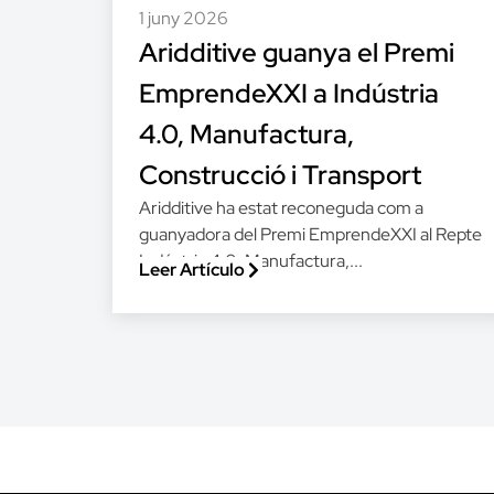
1 juny 2026
Aridditive guanya el Premi
EmprendeXXI a Indústria
4.0, Manufactura,
Construcció i Transport
Aridditive ha estat reconeguda com a
guanyadora del Premi EmprendeXXI al Repte
Indústria 4.0, Manufactura,...
Leer Artículo